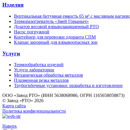
Изделия
Вертикальная битумная емкость 65 м³ с масляным нагрев
Терморазогреватель «Змей Горыныч»
Дозатор весовой взрывозащищенный РТО
Насос погружной
Контейнер для перевозки одоранта СПМ
Клапан запорный для взрывоопасных зон
Услуги
Термообработка изделий
Услуги лаборатории
Механическая обработка металлов
Плазменная резка металлов
Трубогибочные установки: разработка и изготовление
ООО «Завод РТО» (ИНН 5638068986, ОГРН 1165658058873)
© Завод «РТО» 2026
Карта сайта
Политика конфиденциальности
Наверх