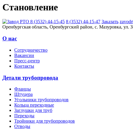
Становление
8 (3532) 44-15-45
8 (3532) 44-15-47
Заказать
zavodr
Оренбургская область, Оренбургский район, с. Мазуровка, ул. З
О нас
Сотрудничество
Вакансии
Пресс-центр
Контакты
Детали трубопровода
Фланцы
Штуцера
Угольники трубопроводов
Кольца переходные
Заглушки для труб
Переходы
Тройники для трубопроводов
Отводы