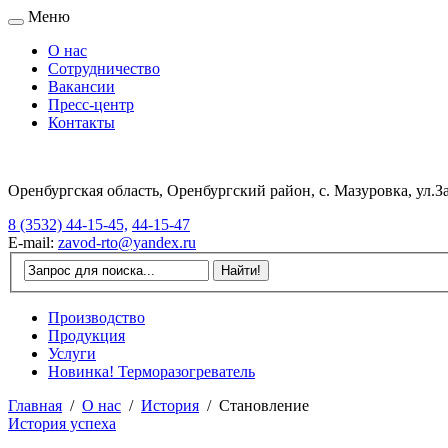
Меню
О нас
Сотрудничество
Вакансии
Пресс-центр
Контакты
Оренбургская область, Оренбургский район, с. Мазуровка, ул.За
8 (3532) 44-15-45,
44-15-47
E-mail:
zavod-rto@yandex.ru
Производство
Продукция
Услуги
Новинка! Терморазогреватель
Главная
/
О нас
/
История
/
Становление
История успеха